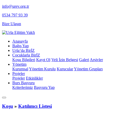
info@urev.org.tr
0534 797 93 39
Bize Ulaşın
Anasayfa
Bağış Yap
Urla’da BirİZ
Çocuklarla BirİZ
Koşu Bilgileri
Kayıt Ol
⁠Veli İzin Belgesi
Galeri
Arşivler
Yönetim
Kurumsal
Yönetim Kurulu
Kurucular
Yönetim Grupları
Projeler
Projeler
Etkinlikler
Burs Başvuru
Kriterlerimiz
Başvuru Yap
Koşu
»
Katılımcı Listesi