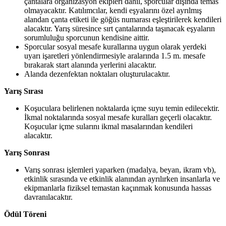
çantalara organizasyon ekipleri dahil, sporcular dışında temas
olmayacaktır. Katılımcılar, kendi eşyalarını özel ayrılmış
alandan çanta etiketi ile göğüs numarası eşleştirilerek kendileri
alacaktır. Yarış süresince sırt çantalarında taşınacak eşyaların
sorumluluğu sporcunun kendisine aittir.
Sporcular sosyal mesafe kurallarına uygun olarak yerdeki
uyarı işaretleri yönlendirmesiyle aralarında 1.5 m. mesafe
bırakarak start alanında yerlerini alacaktır.
Alanda dezenfektan noktaları oluşturulacaktır.
Yarış Sırası
Koşuculara belirlenen noktalarda içme suyu temin edilecektir.
İkmal noktalarında sosyal mesafe kuralları geçerli olacaktır.
Koşucular içme sularını ikmal masalarından kendileri
alacaktır.
Yarış Sonrası
Varış sonrası işlemleri yaparken (madalya, beyan, ikram vb),
etkinlik sırasında ve etkinlik alanından ayrılırken insanlarla ve
ekipmanlarla fiziksel temastan kaçınmak konusunda hassas
davranılacaktır.
Ödül Töreni