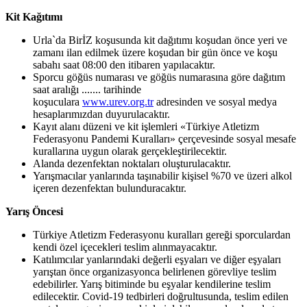
Kit Kağıtımı
Urla`da BirİZ koşusunda kit dağıtımı koşudan önce yeri ve
zamanı ilan edilmek üzere koşudan bir gün önce ve koşu
sabahı saat 08:00 den itibaren yapılacaktır.
Sporcu göğüs numarası ve göğüs numarasına göre dağıtım
saat aralığı ....... tarihinde
koşuculara
www.urev.org.tr
adresinden ve sosyal medya
hesaplarımızdan duyurulacaktır.
Kayıt alanı düzeni ve kit işlemleri «Türkiye Atletizm
Federasyonu Pandemi Kuralları» çerçevesinde sosyal mesafe
kurallarına uygun olarak gerçekleştirilecektir.
Alanda dezenfektan noktaları oluşturulacaktır.
Yarışmacılar yanlarında taşınabilir kişisel %70 ve üzeri alkol
içeren dezenfektan bulunduracaktır.
Yarış Öncesi
Türkiye Atletizm Federasyonu kuralları gereği sporculardan
kendi özel içecekleri teslim alınmayacaktır.
Katılımcılar yanlarındaki değerli eşyaları ve diğer eşyaları
yarıştan önce organizasyonca belirlenen görevliye teslim
edebilirler. Yarış bitiminde bu eşyalar kendilerine teslim
edilecektir. Covid-19 tedbirleri doğrultusunda, teslim edilen