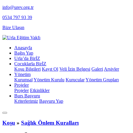
info@urev.org.tr
0534 797 93 39
Bize Ulaşın
Anasayfa
Bağış Yap
Urla’da BirİZ
Çocuklarla BirİZ
Koşu Bilgileri
Kayıt Ol
⁠Veli İzin Belgesi
Galeri
Arşivler
Yönetim
Kurumsal
Yönetim Kurulu
Kurucular
Yönetim Grupları
Projeler
Projeler
Etkinlikler
Burs Başvuru
Kriterlerimiz
Başvuru Yap
Koşu
»
Sağlık Önlem Kuralları