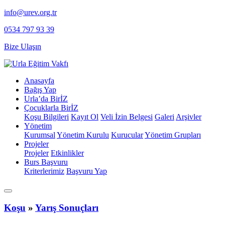
info@urev.org.tr
0534 797 93 39
Bize Ulaşın
Anasayfa
Bağış Yap
Urla’da BirİZ
Çocuklarla BirİZ
Koşu Bilgileri
Kayıt Ol
⁠Veli İzin Belgesi
Galeri
Arşivler
Yönetim
Kurumsal
Yönetim Kurulu
Kurucular
Yönetim Grupları
Projeler
Projeler
Etkinlikler
Burs Başvuru
Kriterlerimiz
Başvuru Yap
Koşu
»
Yarış Sonuçları