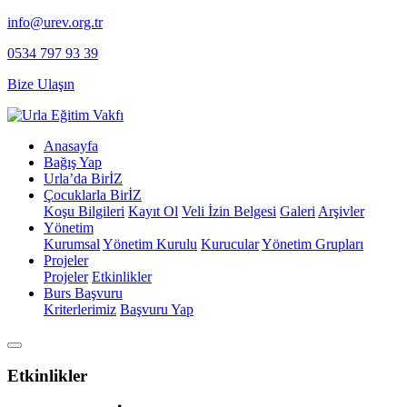
info@urev.org.tr
0534 797 93 39
Bize Ulaşın
Anasayfa
Bağış Yap
Urla’da BirİZ
Çocuklarla BirİZ
Koşu Bilgileri
Kayıt Ol
⁠Veli İzin Belgesi
Galeri
Arşivler
Yönetim
Kurumsal
Yönetim Kurulu
Kurucular
Yönetim Grupları
Projeler
Projeler
Etkinlikler
Burs Başvuru
Kriterlerimiz
Başvuru Yap
Etkinlikler