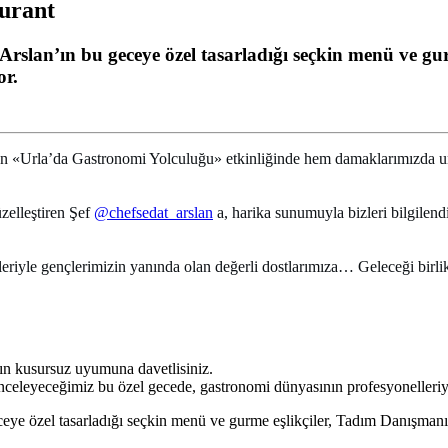
urant
 Arslan’ın bu geceye özel tasarladığı seçkin menü ve g
or.
en «Urla’da Gastronomi Yolculuğu» etkinliğinde hem damaklarımızda un
zelleştiren Şef
@chefsedat_arslan
a, harika sunumuyla bizleri bilgile
leriyle gençlerimizin yanında olan değerli dostlarımıza… Geleceği bir
rın kusursuz uyumuna davetlisiniz.
inceleyeceğimiz bu özel gecede, gastronomi dünyasının profesyonelleriyl
eye özel tasarladığı seçkin menü ve gurme eşlikçiler, Tadım Danışmanı 