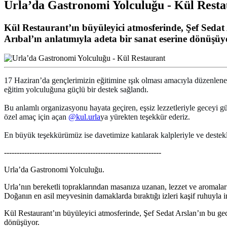
Urla’da Gastronomi Yolculuğu - Kül Resta
Kül Restaurant’ın büyüleyici atmosferinde, Şef Sedat
Arıbal’ın anlatımıyla adeta bir sanat eserine dönüşüy
17 Haziran’da gençlerimizin eğitimine ışık olması amacıyla düzenlen
eğitim yolculuğuna güçlü bir destek sağlandı.
Bu anlamlı organizasyonu hayata geçiren, eşsiz lezzetleriyle geceyi gü
özel amaç için açan
@kul.urla
ya yürekten teşekkür ederiz.
En büyük teşekkürümüz ise davetimize katılarak kalpleriyle ve destek
--------------------------------------------------------------
Urla’da Gastronomi Yolculuğu.
Urla’nın bereketli topraklarından masanıza uzanan, lezzet ve aromala
Doğanın en asil meyvesinin damaklarda bıraktığı izleri kaşif ruhuyla 
Kül Restaurant’ın büyüleyici atmosferinde, Şef Sedat Arslan’ın bu gec
dönüşüyor.