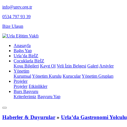
info@urev.org.tr
0534 797 93 39
Bize Ulaşın
Anasayfa
Bağış Yap
Urla’da BirİZ
Çocuklarla BirİZ
Koşu Bilgileri
Kayıt Ol
⁠Veli İzin Belgesi
Galeri
Arşivler
Yönetim
Kurumsal
Yönetim Kurulu
Kurucular
Yönetim Grupları
Projeler
Projeler
Etkinlikler
Burs Başvuru
Kriterlerimiz
Başvuru Yap
Haberler & Duyurular
»
Urla’da Gastronomi Yolculu