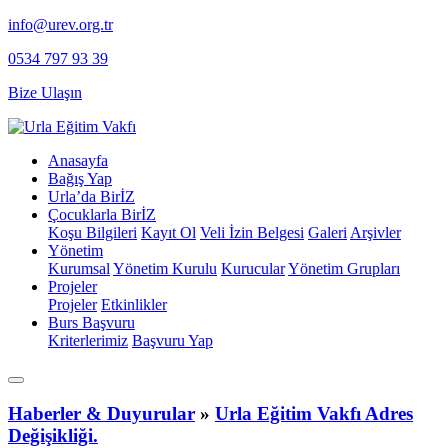
info@urev.org.tr
0534 797 93 39
Bize Ulaşın
Anasayfa
Bağış Yap
Urla’da BirİZ
Çocuklarla BirİZ
Koşu Bilgileri
Kayıt Ol
⁠Veli İzin Belgesi
Galeri
Arşivler
Yönetim
Kurumsal
Yönetim Kurulu
Kurucular
Yönetim Grupları
Projeler
Projeler
Etkinlikler
Burs Başvuru
Kriterlerimiz
Başvuru Yap
Haberler & Duyurular
»
Urla Eğitim Vakfı Adres
Değişikliği.