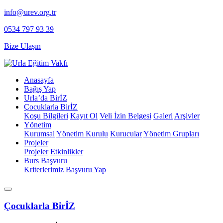
info@urev.org.tr
0534 797 93 39
Bize Ulaşın
Anasayfa
Bağış Yap
Urla’da BirİZ
Çocuklarla BirİZ
Koşu Bilgileri
Kayıt Ol
⁠Veli İzin Belgesi
Galeri
Arşivler
Yönetim
Kurumsal
Yönetim Kurulu
Kurucular
Yönetim Grupları
Projeler
Projeler
Etkinlikler
Burs Başvuru
Kriterlerimiz
Başvuru Yap
Çocuklarla BirİZ