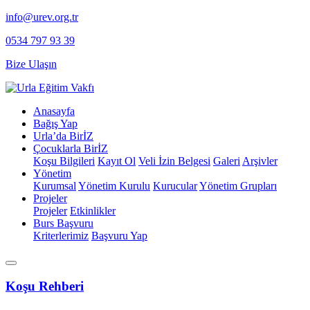
info@urev.org.tr
0534 797 93 39
Bize Ulaşın
Anasayfa
Bağış Yap
Urla’da BirİZ
Çocuklarla BirİZ
Koşu Bilgileri
Kayıt Ol
⁠Veli İzin Belgesi
Galeri
Arşivler
Yönetim
Kurumsal
Yönetim Kurulu
Kurucular
Yönetim Grupları
Projeler
Projeler
Etkinlikler
Burs Başvuru
Kriterlerimiz
Başvuru Yap
Koşu Rehberi