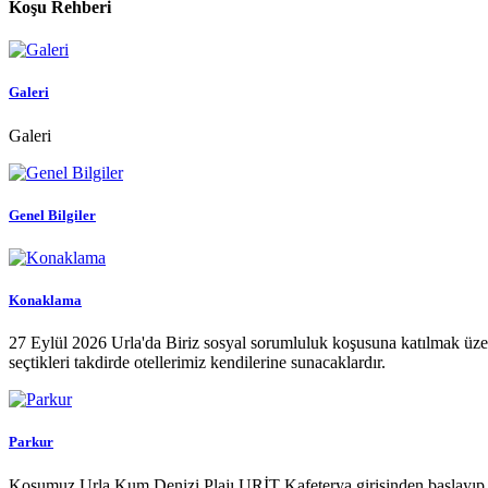
Koşu Rehberi
Galeri
Galeri
Genel Bilgiler
Konaklama
27 Eylül 2026 Urla'da Biriz sosyal sorumluluk koşusuna katılmak üze
seçtikleri takdirde otellerimiz kendilerine sunacaklardır.
Parkur
Koşumuz Urla Kum Denizi Plajı URİT Kafeterya girişinden başlayıp, bi