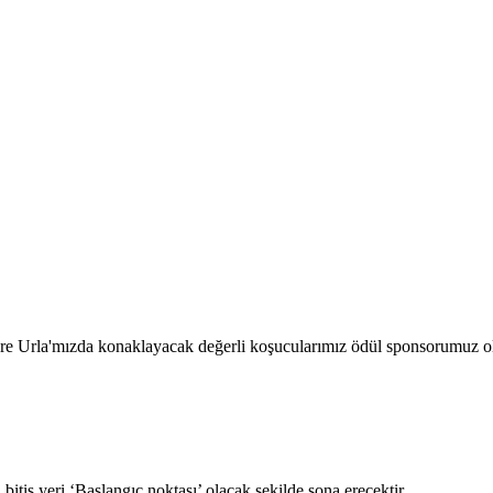
re Urla'mızda konaklayacak değerli koşucularımız ödül sponsorumuz ol
tiş yeri ‘Başlangıç noktası’ olacak şekilde sona erecektir.