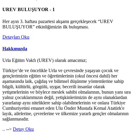
UREV BULUŞUYOR - 1
Her ayın 3. haftası pazartesi akşamı gerçekleşecek “UREV
BULUŞUYOR” etkinliğimizin ilk buluşması.
Detayları Oku
Hakkımızda
Urla Eğitim Vakfı (UREV) olarak amacımız;
Türkiye’de ve öncelikle Urla ve çevresinde yaşayan çocuk ve
gençlerimizin eğitim ve öğretimlerinin (okul öncesi dahil) her
aşamasında laik, çağdaş ve bilimsel düşünme yöntemlerine sahip
bilgili, kültürlü, görgülü, uygar, becerili insanlar olarak
yetişmelerinin ve böylece meslek sahibi olmalarının, bunun yanı sıra
yalnız çocuklarımızın değil, yetişkinlerimizin de aynı olanaklardan
yararlanıp aynı niteliklere sahip olabilmelerinin ve onlara Türkiye
Cumhuriyetini emanet eden Ulu Önder Mustafa Kemal Atatürk'e
layık, ailelerine, çevrelerine ve ülkemize yararlı gençler olmalarının
sağlanmasıdır.
.. -->
Detay Oku