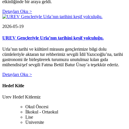
etkinliğinde bir araya geldi.
Detayları Oku >
2026-05-19
UREV Gençleriyle Urla’nın tarihini keşif yolculuğu.
Urla’nın tarihi ve kültürel mirasını gençlerimize bilgi dolu
cümleleriyle aktaran tur rehberimiz sevgili İdil Yazıcıoğlu’na, tarihi
gastronomi ile birleştirerek turumuzu unutulmaz kılan gıda
mühendisi/şef sevgili Fatma Betül Batur Ünay’a teşekkür ederiz.
Detayları Oku >
Hedef Kitle
Urev Hedef Kitlemiz
Okul Öncesi
İlkokul - Ortaokul
Lise
Üniversite