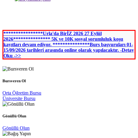
****************Urla'da BirİZ 2026 27 Eylül
2026*************** 5K ve 10K sosyal sorumluluk koşu
kayıtları devam ediyor. ***************Burs başvuruları 01-
15/09/2026 tarihleri arasında online olarak yapılacaktır. -Detay
Oku ->>
Bursveren Ol
Orta Öğretim Bursu
Üniversite Bursu
Gönüllü Olun
Gönüllü Olun