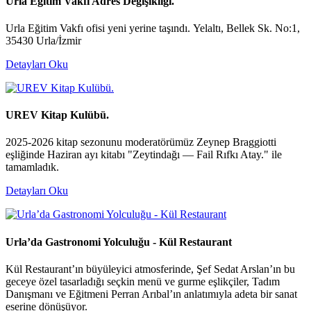
Urla Eğitim Vakfı Adres Değişikliği.
Urla Eğitim Vakfı ofisi yeni yerine taşındı. Yelaltı, Bellek Sk. No:1,
35430 Urla/İzmir
Detayları Oku
UREV Kitap Kulübü.
2025-2026 kitap sezonunu moderatörümüz Zeynep Braggiotti
eşliğinde Haziran ayı kitabı "Zeytindağı — Fail Rıfkı Atay." ile
tamamladık.
Detayları Oku
Urla’da Gastronomi Yolculuğu - Kül Restaurant
Kül Restaurant’ın büyüleyici atmosferinde, Şef Sedat Arslan’ın bu
geceye özel tasarladığı seçkin menü ve gurme eşlikçiler, Tadım
Danışmanı ve Eğitmeni Perran Arıbal’ın anlatımıyla adeta bir sanat
eserine dönüşüyor.