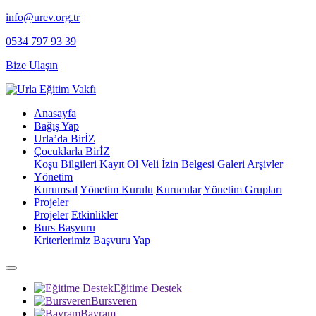
info@urev.org.tr
0534 797 93 39
Bize Ulaşın
Anasayfa
Bağış Yap
Urla’da BirİZ
Çocuklarla BirİZ
Koşu Bilgileri
Kayıt Ol
⁠Veli İzin Belgesi
Galeri
Arşivler
Yönetim
Kurumsal
Yönetim Kurulu
Kurucular
Yönetim Grupları
Projeler
Projeler
Etkinlikler
Burs Başvuru
Kriterlerimiz
Başvuru Yap
Eğitime Destek
Bursveren
Bayram